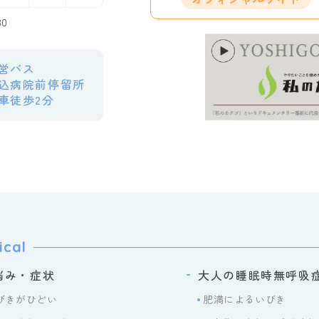
30
営バス
込病院前停留所
車徒歩2分
ical
悩み・症状
大人の睡眠時無呼吸
びきがひどい
肥満によるいびき