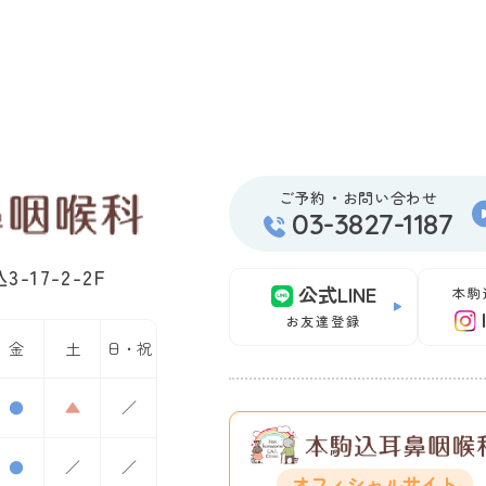
ご予約・お問い合わせ
03-3827-1187
-17-2-2F
公式LINE
本駒
お友達登録
金
土
日・祝
●
▲
／
●
／
／
オフィシャルサイト